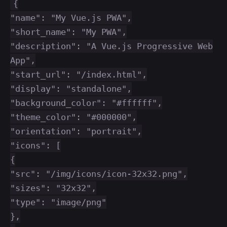
{
"name": "My Vue.js PWA",
"short_name": "My PWA",
"description": "A Vue.js Progressive Web
App",
"start_url": "/index.html",
"display": "standalone",
"background_color": "#ffffff",
"theme_color": "#000000",
"orientation": "portrait",
"icons": [
{
"src": "/img/icons/icon-32x32.png",
"sizes": "32x32",
"type": "image/png"
},