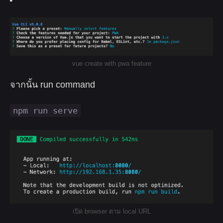
vue create with pwa feature
จากนั้น run command
npm run serve
เปิด browser ตาม local URL