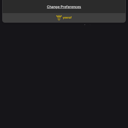
เริ่มต้นที่ 10,000 บาทต่อแคมเปญ (ขึ้นอยู่กับพื้นที่/
Change Preferences
เป้าหมาย)
ต้องมีเว็บไหม?
ควรมีหน้า Landing Page หรือเว็บไซต์สำหรับยิง
แอดโดยเฉพาะ
บทความแนะนำ
บริการเขียนบทความอสังหาฯ + SEO
บริการพัฒนาเว็บไซต์อสังหาฯ
Tagged with:
Conversion อสังหา
ยิงแอดอสังหา