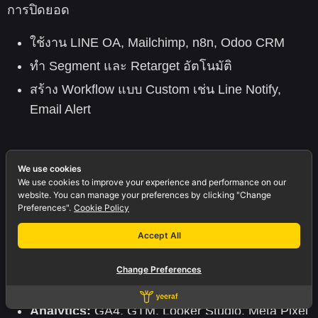
การปิดยอด
ใช้งาน LINE OA, Mailchimp, n8n, Odoo CRM
ทำ Segment และ Retarget อัตโนมัติ
สร้าง Workflow แบบ Custom เช่น Line Notify,
Email Alert
We use cookies
We use cookies to improve your experience and performance on our
เทคโนโลยีและเครื่องมือที่เรา
website. You can manage your preferences by clicking "Change
Preferences".
Cookie Policy
ใช้
Accept All
SEO:
Yoast, RankMath, Ahrefs, Ubersuggest
Change Preferences
Ads:
Google Ads, Meta Ads Manager, TikTok Ads
Analytics:
GA4, GTM, Looker Studio, Meta Pixel