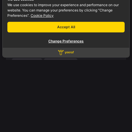
14/08/2025
We use cookies to improve your experience and performance on our
website. You can manage your preferences by clicking "Change
MID-YEAR TOWNHALL 2025 –
Preferences".
Cookie Policy
ยีราฟโหมด AI ON!
Accept All
ปีนี้เรามาในธีม “รับรู้. ปรับตัว. ลงมือทำ. กำหนด
เป้าหมาย.” อัปเดตกันแบบจัดเต็มทั้งเศรษฐกิจ
Change Preferences
และโลก AI
...
Life at Yeeraf
News & Activity