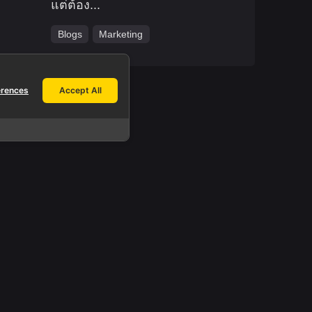
แต่ต้อง...
Blogs
Marketing
erences
Accept All
Work inquiries.
Interested in working with us?
info@yeeraf.co.th
h
Career.