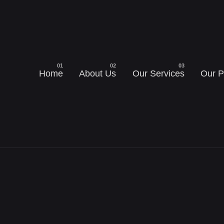
Home
About Us
Our Services
Our P