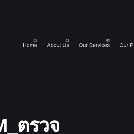
Home
About Us
Our Services
Our P
M_ตรวจ