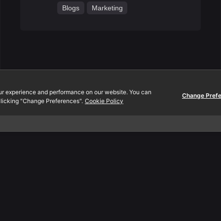
Blogs
Marketing
ur experience and performance on our website. You can
Change Pref
licking "Change Preferences".
Cookie Policy
Contact.
., Ltd.
EN:
080-089-0454
 Mall
TH:
097-2312-444
oom A2-302
Email:
info@yeeraf.co.t