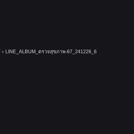
์
LINE_ALBUM_ตรวจสุขภาพ-67_241226_6