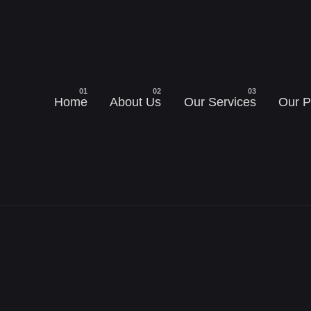
Home
About Us
Our Services
Our P