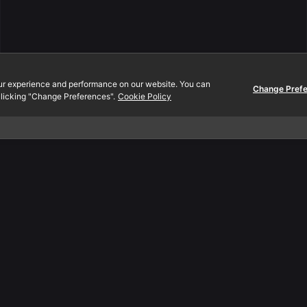
ur experience and performance on our website. You can
Change Pref
licking "Change Preferences".
Cookie Policy
Contact.
., Ltd.
EN:
080-089-0454
 Mall
TH:
097-2312-444
oom A2-302
Email:
info@yeeraf.co.t
d., Prakanong Klongtoey
0110 Thailand