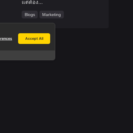
แต่ต้อง...
Blogs
Marketing
erences
Accept All
Work inquiries.
Interested in working with us?
info@yeeraf.co.th
h
Career.