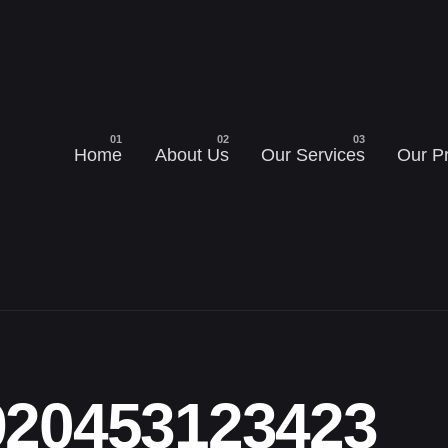
Home
About Us
Our Services
Our P
920453123423