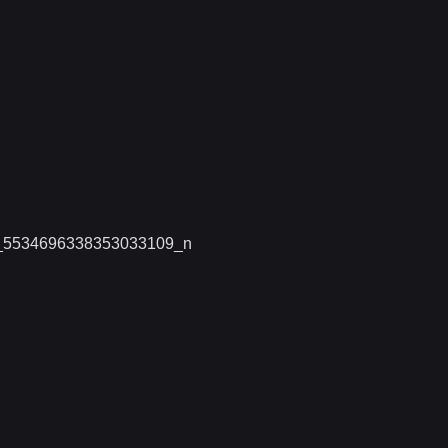
_5534696338353033109_n