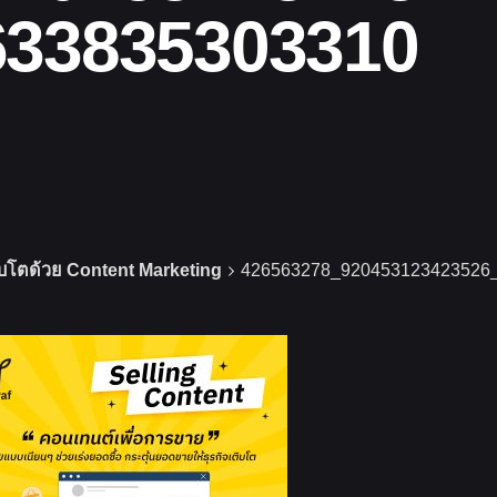
633835303310
ิบโตด้วย Content Marketing
426563278_920453123423526