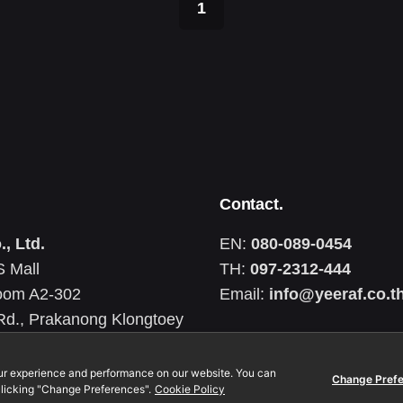
1
Contact.
., Ltd.
EN:
080-089-0454
 Mall
TH:
097-2312-444
oom A2-302
Email:
info@yeeraf.co.t
d., Prakanong Klongtoey
0110 Thailand
0105561096370
ur experience and performance on our website. You can
Change Pref
licking "Change Preferences".
Cookie Policy