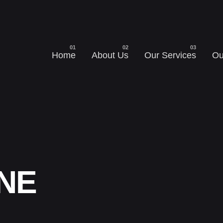
Home
About Us
Our Services
Ou
INE