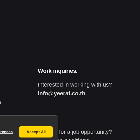
Work inquiries.
Interested in working with us?
info@yeeraf.co.th
h
Career.
Looking for a job opportunity?
erences
Accept All