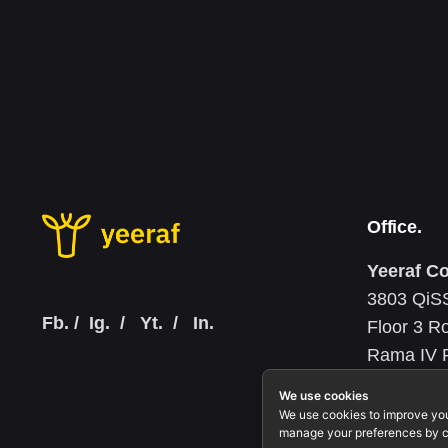
Office.
Yeeraf Co
3803 QiSS
Fb.
/
Ig.
/
Yt.
/
In.
Floor 3 R
Rama IV R
Bangkok 1
We use cookies
Tax ID: 
We use cookies to improve yo
manage your preferences by c