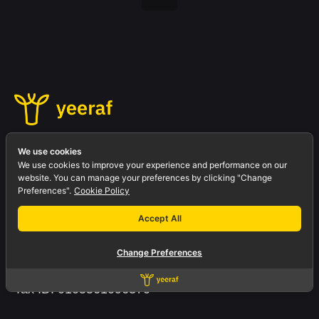
Fb.
/
Ig.
/
Yt.
/
In.
We use cookies
We use cookies to improve your experience and performance on our
website. You can manage your preferences by clicking "Change
Preferences".
Cookie Policy
Office.
Accept All
Yeeraf Co., Ltd.
3803 QiSS Mall
Floor 3 Room A2-
302
Rama IV Rd., Prakanong Klongtoey
Bangkok
Change Preferences
10110 Thailand
Tax ID: 0105561096370