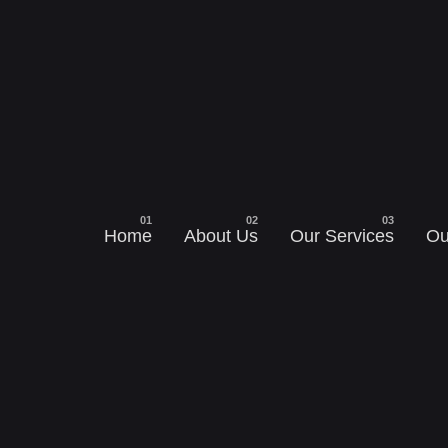
Home
About Us
Our Services
Ou