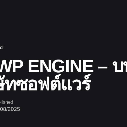
ad
WP ENGINE – บท
ษัทซอฟต์แวร์
lished
/08/2025