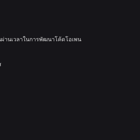
ุนผ่านเวลาในการพัฒนาโค้ดโอเพน
ส