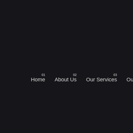
Home
About Us
Our Services
Ou