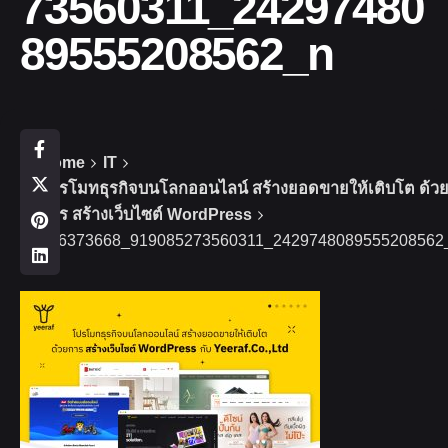
73560311_24297480
89555208562_n
Home
IT
โปรโมทธุรกิจบนโลกออนไลน์ สร้างยอดขายให้เติบโต ด้ว
การ สร้างเว็บไซต์ WordPress
426373668_919085273560311_2429748089555208562