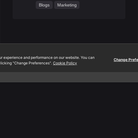
Blogs
Marketing
ur experience and performance on our website. You can
Change Pref
licking "Change Preferences".
Cookie Policy
Contact.
., Ltd.
EN:
080-089-0454
 Mall
TH:
097-2312-444
oom A2-302
Email:
info@yeeraf.co.t