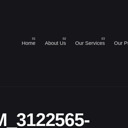
Home
About Us
Our Services
Our P
_3122565-